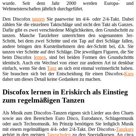
wurde. Seit dem Jahr 2000 werden Europa- und
Weltmeisterschaften jährlich durchgeführt.
Den Discofox
tanzen
Sie paarweise im 4/4- oder 2/4-Takt. Dabei
zählen Sie die einzelnen Taktschläge und nicht den Takt als Ganzes.
Dafür gibt es zwei verschiedene Möglichkeiten, den Grundschritt zu
tanzen. Manche Tanzlehrer unterrichten den sogenannten 3er-
Schritt, bei dem zwei Schritte und ein Tap auf drei Schläge fallen,
andere bringen den Kursteilnehmern den 4er-Schritt bei, d.h. Sie
tanzen vier Schritte auf drei Schläge. Die jeweiligen Figuren, die Sie
beim Discofox
lernen
, sind bei beiden Formen des Grundschritts
identisch. Auch ein Wechsel von einer zur anderen Art ist denkbar
einfach, wenn Sie den
Tanz
an sich erst einmal verinnerlicht haben.
Sie brauchen sich bei der Entscheidung für einen Discofox-
Kurs
daher um dieses Detail keine Gedanken zu machen.
Discofox lernen in Eriskirch als Einstieg
zum regelmäßigen Tanzen
Als Musik zum Discofox-Tanzen eignen sich Lieder aus den Charts
sowie aus den Bereichen Euro Disco, Eurodance, Schlagermusik
oder auch Technomusik. Im Prinzip benötigen Sie lediglich Musik
mit einem regelmäßigen 4/4- oder 2/4-Takt. Der Discofox-
Tanzkurs
gehört in den meisten
Tanzschulen
zu den Spezialkursen. An circa