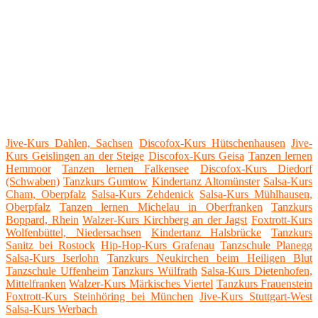
Jive-Kurs Dahlen, Sachsen
Discofox-Kurs Hütschenhausen
Jive-
Kurs Geislingen an der Steige
Discofox-Kurs Geisa
Tanzen lernen
Hemmoor
Tanzen lernen Falkensee
Discofox-Kurs Diedorf
(Schwaben)
Tanzkurs Gumtow
Kindertanz Altomünster
Salsa-Kurs
Cham, Oberpfalz
Salsa-Kurs Zehdenick
Salsa-Kurs Mühlhausen,
Oberpfalz
Tanzen lernen Michelau in Oberfranken
Tanzkurs
Boppard, Rhein
Walzer-Kurs Kirchberg an der Jagst
Foxtrott-Kurs
Wolfenbüttel, Niedersachsen
Kindertanz Halsbrücke
Tanzkurs
Sanitz bei Rostock
Hip-Hop-Kurs Grafenau
Tanzschule Planegg
Salsa-Kurs Iserlohn
Tanzkurs Neukirchen beim Heiligen Blut
Tanzschule Uffenheim
Tanzkurs Wülfrath
Salsa-Kurs Dietenhofen,
Mittelfranken
Walzer-Kurs Märkisches Viertel
Tanzkurs Frauenstein
Foxtrott-Kurs Steinhöring bei München
Jive-Kurs Stuttgart-West
Salsa-Kurs Werbach