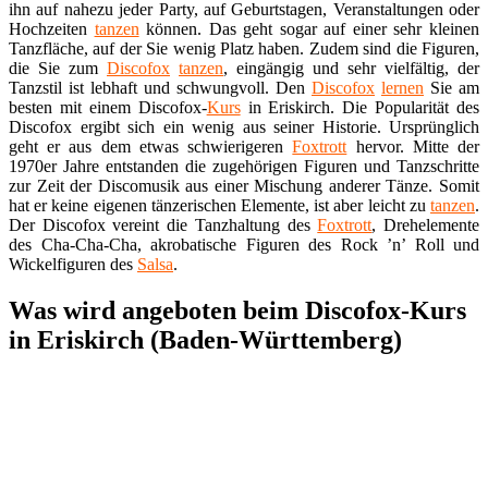
ihn auf nahezu jeder Party, auf Geburtstagen, Veranstaltungen oder
Hochzeiten
tanzen
können. Das geht sogar auf einer sehr kleinen
Tanzfläche, auf der Sie wenig Platz haben. Zudem sind die Figuren,
die Sie zum
Discofox
tanzen
, eingängig und sehr vielfältig, der
Tanzstil ist lebhaft und schwungvoll. Den
Discofox
lernen
Sie am
besten mit einem Discofox-
Kurs
in Eriskirch. Die Popularität des
Discofox ergibt sich ein wenig aus seiner Historie. Ursprünglich
geht er aus dem etwas schwierigeren
Foxtrott
hervor. Mitte der
1970er Jahre entstanden die zugehörigen Figuren und Tanzschritte
zur Zeit der Discomusik aus einer Mischung anderer Tänze. Somit
hat er keine eigenen tänzerischen Elemente, ist aber leicht zu
tanzen
.
Der Discofox vereint die Tanzhaltung des
Foxtrott
, Drehelemente
des Cha-Cha-Cha, akrobatische Figuren des Rock ’n’ Roll und
Wickelfiguren des
Salsa
.
Was wird angeboten beim Discofox-Kurs
in Eriskirch (Baden-Württemberg)