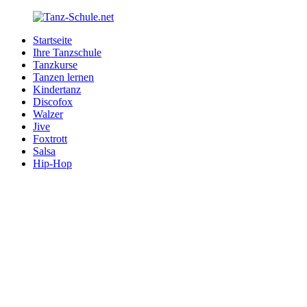
Zurück
zum
Startseite
Inhalt
Tanz-
Ihre
Ihre Tanzschule
Schule.net
Tanzschule
Tanzkurse
im
Tanzen lernen
Internet
Kindertanz
Discofox
Walzer
Jive
Foxtrott
Salsa
Hip-Hop