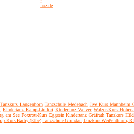
Tanzkurs Langenhorn
Tanzschule Medebach
Jive-Kurs Mannheim O
n
Kindertanz Kamp-Lintfort
Kindertanz Welver
Walzer-Kurs Hohen
ng am See
Foxtrott-Kurs Eggesin
Kindertanz Gräfrath
Tanzkurs Hild
op-Kurs Barby (Elbe)
Tanzschule Gründau
Tanzkurs Weißenthurm, R