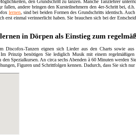
öglichkeiten, den Grundschritt zu tanzen. Manche Tanzlehrer unterric
ge fallen, andere bringen den Kursteilnehmern den 4er-Schritt bei, d.h. 
cofox
lernen
, sind bei beiden Formen des Grundschritts identisch. Auch
ch erst einmal verinnerlicht haben. Sie brauchen sich bei der Entschei
 lernen in Dörpen als Einstieg zum regelmä
m Discofox-Tanzen eignen sich Lieder aus den Charts sowie aus
Im Prinzip benötigen Sie lediglich Musik mit einem regelmäßigen 
 den Spezialkursen. An circa sechs Abenden à 60 Minuten werden Si
ehungen, Figuren und Schrittfolgen kennen. Dadurch, dass Sie sich nur