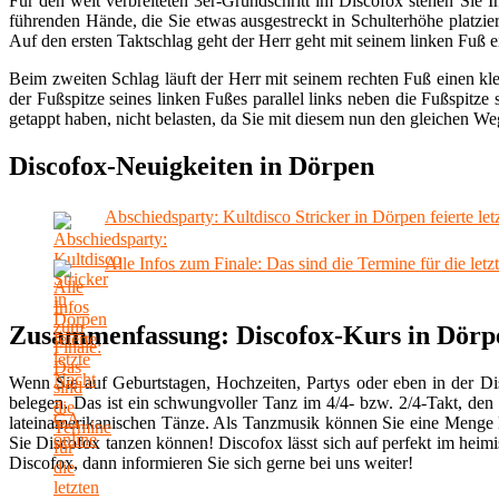
Für den weit verbreiteten 3er-Grundschritt im Discofox stehen Sie I
führenden Hände, die Sie etwas ausgestreckt in Schulterhöhe platzi
Auf den ersten Taktschlag geht der Herr geht mit seinem linken Fuß e
Beim zweiten Schlag läuft der Herr mit seinem rechten Fuß einen kle
der Fußspitze seines linken Fußes parallel links neben die Fußspitze
getappt haben, nicht belasten, da Sie mit diesem nun den gleichen W
Discofox-Neuigkeiten in Dörpen
Abschiedsparty: Kultdisco Stricker in Dörpen feierte le
Alle Infos zum Finale: Das sind die Termine für die letz
Zusammenfassung: Discofox-Kurs in Dörp
Wenn Sie auf Geburtstagen, Hochzeiten, Partys oder eben in der D
belegen. Das ist ein schwungvoller Tanz im 4/4- bzw. 2/4-Takt, den
lateinamerikanischen Tänze. Als Tanzmusik können Sie eine Menge L
Sie Discofox tanzen können! Discofox lässt sich auf perfekt im he
Discofox, dann informieren Sie sich gerne bei uns weiter!