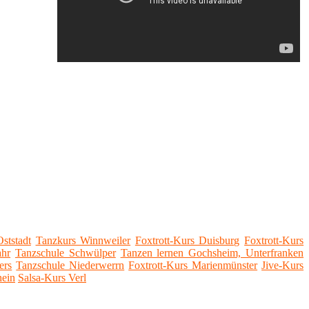
ststadt
Tanzkurs Winnweiler
Foxtrott-Kurs Duisburg
Foxtrott-Kurs
ahr
Tanzschule Schwülper
Tanzen lernen Gochsheim, Unterfranken
ers
Tanzschule Niederwerrn
Foxtrott-Kurs Marienmünster
Jive-Kurs
hein
Salsa-Kurs Verl