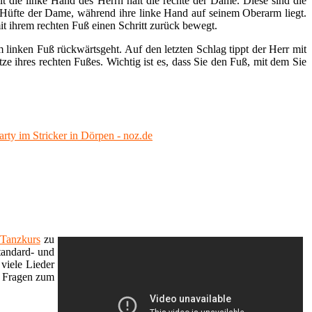
lt die linke Hand des Herrn hält die rechte der Dame. Diese sind die
d Hüfte der Dame, während ihre linke Hand auf seinem Oberarm liegt.
it ihrem rechten Fuß einen Schritt zurück bewegt.
 linken Fuß rückwärtsgeht. Auf den letzten Schlag tippt der Herr mit
ze ihres rechten Fußes. Wichtig ist es, dass Sie den Fuß, mit dem Sie
 Party im Stricker in Dörpen - noz.de
Tanzkurs
zu
tandard- und
viele Lieder
e Fragen zum