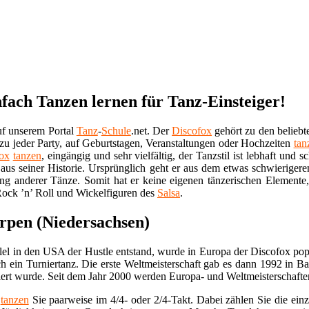
fach Tanzen lernen für Tanz-Einsteiger!
f unserem Portal
Tanz
-
Schule
.net. Der
Discofox
gehört zu den beliebt
hezu jeder Party, auf Geburtstagen, Veranstaltungen oder Hochzeiten
tan
ox
tanzen
, eingängig und sehr vielfältig, der Tanzstil ist lebhaft un
 aus seiner Historie. Ursprünglich geht er aus dem etwas schwieriger
g anderer Tänze. Somit hat er keine eigenen tänzerischen Elemente, 
ock ’n’ Roll und Wickelfiguren des
Salsa
.
rpen (Niedersachsen)
el in den USA der Hustle entstand, wurde in Europa der Discofox pop
uch ein Turniertanz. Die erste Weltmeisterschaft gab es dann 1992 in Ba
ert wurde. Seit dem Jahr 2000 werden Europa- und Weltmeisterschaften
x
tanzen
Sie paarweise im 4/4- oder 2/4-Takt. Dabei zählen Sie die ein