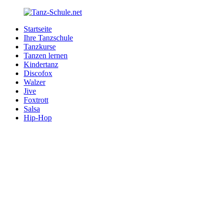
Zurück
zum
Startseite
Inhalt
Tanz-
Ihre
Ihre Tanzschule
Schule.net
Tanzschule
Tanzkurse
im
Tanzen lernen
Internet
Kindertanz
Discofox
Walzer
Jive
Foxtrott
Salsa
Hip-Hop