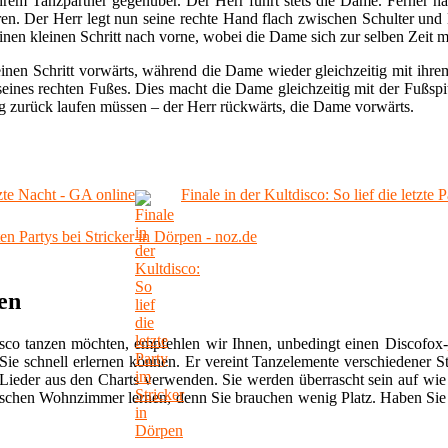
hrem Tanzpartner gegenüber. Der Herr führt stets die Dame. Ferner hä
eren. Der Herr legt nun seine rechte Hand flach zwischen Schulter un
inen kleinen Schritt nach vorne, wobei die Dame sich zur selben Zeit m
inen Schritt vorwärts, während die Dame wieder gleichzeitig mit ihrem
 seines rechten Fußes. Dies macht die Dame gleichzeitig mit der Fußspit
eg zurück laufen müssen – der Herr rückwärts, die Dame vorwärts.
tzte Nacht - GA online
Finale in der Kultdisco: So lief die letzte
ten Partys bei Stricker in Dörpen - noz.de
en
isco tanzen möchten, empfehlen wir Ihnen, unbedingt einen Discofox-
 Sie schnell erlernen können. Er vereint Tanzelemente verschiedener S
ieder aus den Charts verwenden. Sie werden überrascht sein auf wie 
imischen Wohnzimmer lernen, denn Sie brauchen wenig Platz. Haben Si